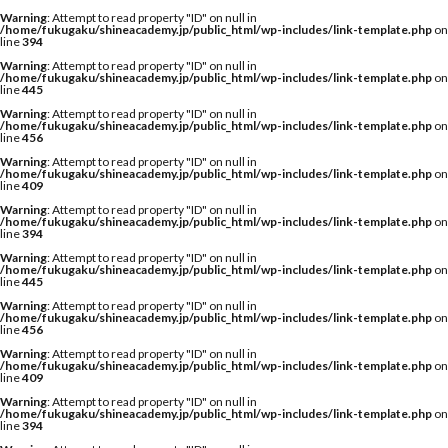
Warning
: Attempt to read property "ID" on null in
/home/fukugaku/shineacademy.jp/public_html/wp-includes/link-template.php
on
line
394
Warning
: Attempt to read property "ID" on null in
/home/fukugaku/shineacademy.jp/public_html/wp-includes/link-template.php
on
line
445
Warning
: Attempt to read property "ID" on null in
/home/fukugaku/shineacademy.jp/public_html/wp-includes/link-template.php
on
line
456
Warning
: Attempt to read property "ID" on null in
/home/fukugaku/shineacademy.jp/public_html/wp-includes/link-template.php
on
line
409
Warning
: Attempt to read property "ID" on null in
/home/fukugaku/shineacademy.jp/public_html/wp-includes/link-template.php
on
line
394
Warning
: Attempt to read property "ID" on null in
/home/fukugaku/shineacademy.jp/public_html/wp-includes/link-template.php
on
line
445
Warning
: Attempt to read property "ID" on null in
/home/fukugaku/shineacademy.jp/public_html/wp-includes/link-template.php
on
line
456
Warning
: Attempt to read property "ID" on null in
/home/fukugaku/shineacademy.jp/public_html/wp-includes/link-template.php
on
line
409
Warning
: Attempt to read property "ID" on null in
/home/fukugaku/shineacademy.jp/public_html/wp-includes/link-template.php
on
line
394