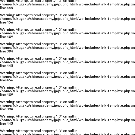
Warning
: Attempt to read property "ID" on null in
/home/fukugaku/shineacademy.jp/public_html/wp-includes/link-template.php
on
line
445
Warning
: Attempt to read property "ID" on null in
/home/fukugaku/shineacademy.jp/public_html/wp-includes/link-template.php
on
line
456
Warning
: Attempt to read property "ID" on null in
/home/fukugaku/shineacademy.jp/public_html/wp-includes/link-template.php
on
line
409
Warning
: Attempt to read property "ID" on null in
/home/fukugaku/shineacademy.jp/public_html/wp-includes/link-template.php
on
line
394
Warning
: Attempt to read property "ID" on null in
/home/fukugaku/shineacademy.jp/public_html/wp-includes/link-template.php
on
line
445
Warning
: Attempt to read property "ID" on null in
/home/fukugaku/shineacademy.jp/public_html/wp-includes/link-template.php
on
line
456
Warning
: Attempt to read property "ID" on null in
/home/fukugaku/shineacademy.jp/public_html/wp-includes/link-template.php
on
line
409
Warning
: Attempt to read property "ID" on null in
/home/fukugaku/shineacademy.jp/public_html/wp-includes/link-template.php
on
line
394
Warning
: Attempt to read property "ID" on null in
/home/fukugaku/shineacademy.jp/public_html/wp-includes/link-template.php
on
line
445
Warning
: Attempt to read property "ID" on null in
/home/fukugaku/shineacademy.jp/public_html/wp-includes/link-template.php
on