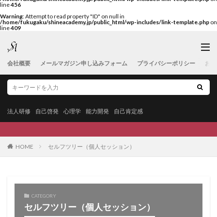
line
456
Warning
: Attempt to read property "ID" on null in
/home/fukugaku/shineacademy.jp/public_html/wp-includes/link-template.php
on
line
409
会社概要
メールマガジン申し込みフォーム
プライバシーポリシー
お問
法人研修
自己啓発
心理学
能力開発
自己肯定感
HOME
セルフツリー（個人セッション）
CATEGORY
セルフツリー（個人セッション）