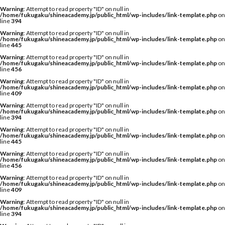
Warning
: Attempt to read property "ID" on null in
/home/fukugaku/shineacademy.jp/public_html/wp-includes/link-template.php
on
line
394
Warning
: Attempt to read property "ID" on null in
/home/fukugaku/shineacademy.jp/public_html/wp-includes/link-template.php
on
line
445
Warning
: Attempt to read property "ID" on null in
/home/fukugaku/shineacademy.jp/public_html/wp-includes/link-template.php
on
line
456
Warning
: Attempt to read property "ID" on null in
/home/fukugaku/shineacademy.jp/public_html/wp-includes/link-template.php
on
line
409
Warning
: Attempt to read property "ID" on null in
/home/fukugaku/shineacademy.jp/public_html/wp-includes/link-template.php
on
line
394
Warning
: Attempt to read property "ID" on null in
/home/fukugaku/shineacademy.jp/public_html/wp-includes/link-template.php
on
line
445
Warning
: Attempt to read property "ID" on null in
/home/fukugaku/shineacademy.jp/public_html/wp-includes/link-template.php
on
line
456
Warning
: Attempt to read property "ID" on null in
/home/fukugaku/shineacademy.jp/public_html/wp-includes/link-template.php
on
line
409
Warning
: Attempt to read property "ID" on null in
/home/fukugaku/shineacademy.jp/public_html/wp-includes/link-template.php
on
line
394