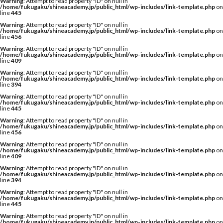
Warning
: Attempt to read property "ID" on null in
/home/fukugaku/shineacademy.jp/public_html/wp-includes/link-template.php
on
line
445
Warning
: Attempt to read property "ID" on null in
/home/fukugaku/shineacademy.jp/public_html/wp-includes/link-template.php
on
line
456
Warning
: Attempt to read property "ID" on null in
/home/fukugaku/shineacademy.jp/public_html/wp-includes/link-template.php
on
line
409
Warning
: Attempt to read property "ID" on null in
/home/fukugaku/shineacademy.jp/public_html/wp-includes/link-template.php
on
line
394
Warning
: Attempt to read property "ID" on null in
/home/fukugaku/shineacademy.jp/public_html/wp-includes/link-template.php
on
line
445
Warning
: Attempt to read property "ID" on null in
/home/fukugaku/shineacademy.jp/public_html/wp-includes/link-template.php
on
line
456
Warning
: Attempt to read property "ID" on null in
/home/fukugaku/shineacademy.jp/public_html/wp-includes/link-template.php
on
line
409
Warning
: Attempt to read property "ID" on null in
/home/fukugaku/shineacademy.jp/public_html/wp-includes/link-template.php
on
line
394
Warning
: Attempt to read property "ID" on null in
/home/fukugaku/shineacademy.jp/public_html/wp-includes/link-template.php
on
line
445
Warning
: Attempt to read property "ID" on null in
/home/fukugaku/shineacademy.jp/public_html/wp-includes/link-template.php
on