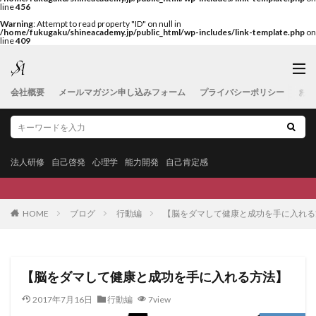
line
456
Warning
: Attempt to read property "ID" on null in
/home/fukugaku/shineacademy.jp/public_html/wp-includes/link-template.php
on
line
409
会社概要
メールマガジン申し込みフォーム
プライバシーポリシー
お問
法人研修
自己啓発
心理学
能力開発
自己肯定感
HOME
ブログ
行動編
【脳をダマして健康と成功を手に入れる
【脳をダマして健康と成功を手に入れる方法】
2017年7月16日
行動編
7view